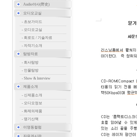
Audio야사(野史)
오디오교실
-
초보가이드
-
오디오교실
-
회로도 / 기술자료
-
자작기소개
탐방자료
-
회사탐방
-
인물탐방
-
Show & lnterview
제품소개
-
신제품소개
-
오디오정보
-
화제의제품
-
명기산책
이영동컬럼
자유게시판