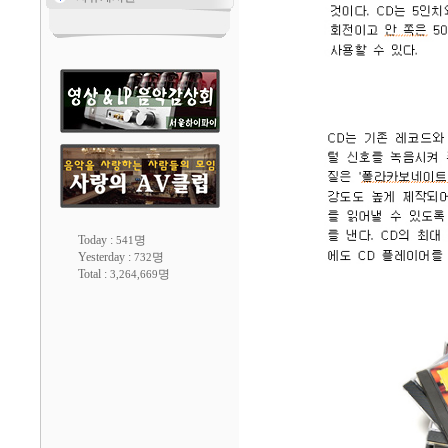
Today :
명
541
Yesterday :
명
732
Total :
명
3,264,669