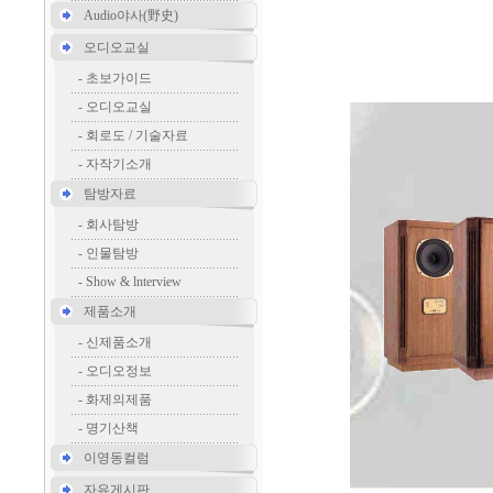
Audio야사(野史)
오디오교실
-
초보가이드
-
오디오교실
-
회로도 / 기술자료
-
자작기소개
탐방자료
-
회사탐방
-
인물탐방
-
Show & lnterview
제품소개
-
신제품소개
-
오디오정보
-
화제의제품
-
명기산책
이영동컬럼
자유게시판