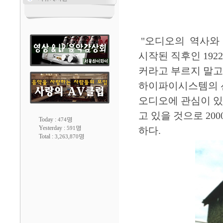
"오디오의 역사와 
시작된 직후인 19
커라고 부르지 말고
하이파이시스템의 
오디오에 관심이 있
고 있을 것으로 20
Today :
명
474
Yesterday :
명
591
하다.
Total :
명
3,263,870