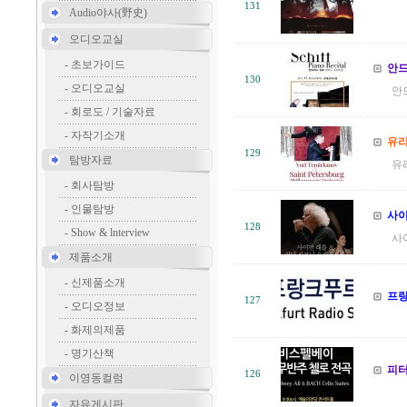
131
Audio야사(野史)
&
오디오교실
-
초보가이드
안드
130
-
오디오교실
안
-
회로도 / 기술자료
-
자작기소개
유리
129
탐방자료
유
-
회사탐방
-
인물탐방
사이
128
-
Show & lnterview
사
제품소개
-
신제품소개
프랑
127
-
오디오정보
-
화제의제품
-
명기산책
피터
126
이영동컬럼
자유게시판