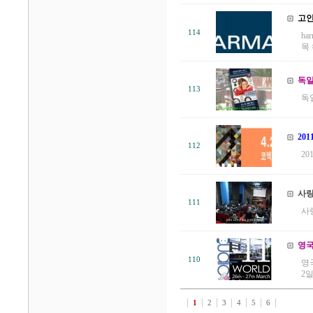
고인
114
ha
목 
독일 
113
독일
20
112
20
사랑
111
사랑
영국
110
영국
2일
1
2
3
4
5
6