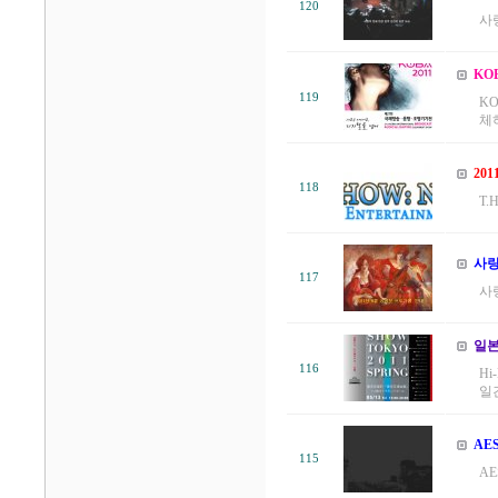
120
사랑
KO
119
K
체하
201
118
T.
사랑
117
사랑
일본
116
Hi
일간
AE
115
AE