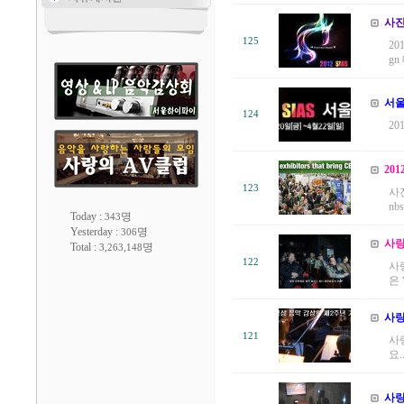
사진
125
20
gn 
서울
124
20
20
123
사
nbs.
Today :
명
343
Yesterday :
명
306
사랑
Total :
명
3,263,148
122
사
은 “
사랑
121
사
요..
사랑