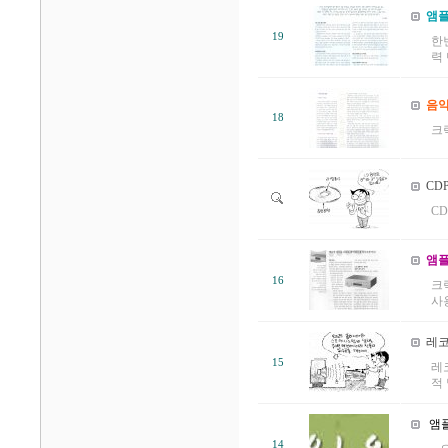
앰플
19
한
력 
음악
18
크
CD
CD
앰플
16
크
사
레코
15
레
적 
앰플
14