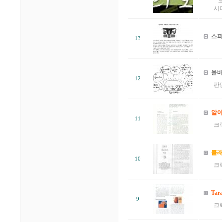
오
시다
스피
13
올바
12
판
알아
11
크
클래
10
크
Ta
9
크