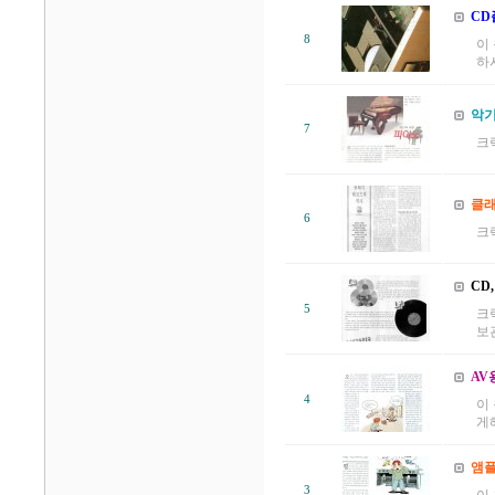
CD
8
이 
하
악기
7
크
클래
6
크
CD
5
크릭
보관
AV
4
이 
게해
앰플
3