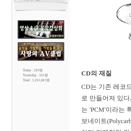
Today :
명
285
CD의 재질
Yesterday :
명
591
Total :
명
3,263,681
CD는 기존 레코
로 만들어져 있다
는 'PCM'이라는
보네이트(Polyca