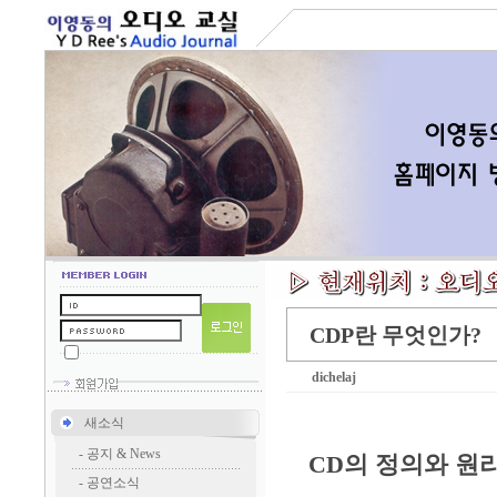
CDP란 무엇인가?
dichelaj
새소식
-
공지 & News
CD의 정의와 원
-
공연소식