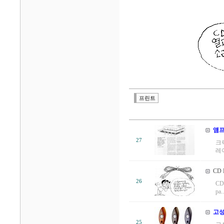
프린트
앰프
27
크
레
CD 
26
C
pa..
고성
25