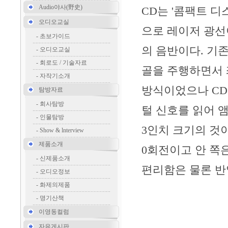
Audio야사(野史)
CD는 '콤팩트 디스
오디오교실
으로 레이저 광선
-
초보가이드
의 음반이다. 기
-
오디오교실
-
회로도 / 기술자료
골을 주행하면서 
-
자작기소개
방식이었으나 CD
탐방자료
-
회사탐방
털 신호를 읽어 
-
인물탐방
3인치 크기의 것이
-
Show & lnterview
제품소개
0회전이고 안 쪽은
-
신제품소개
편리함은 물론 반
-
오디오정보
-
화제의제품
-
명기산책
이영동컬럼
자유게시판