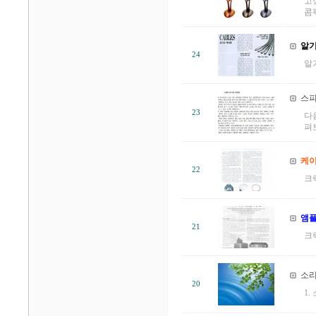
고
콤
알기
24
알
스피
23
다
펴
케이
22
크
앰플
21
크
소리
20
1.